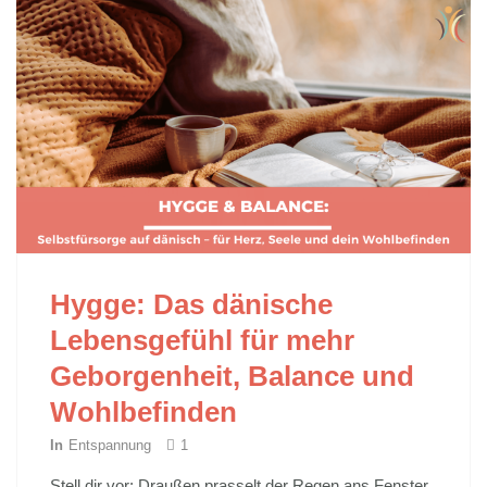
Hygge: Das dänische
Lebensgefühl für mehr
Geborgenheit, Balance und
Wohlbefinden
In
Entspannung
1
Stell dir vor: Draußen prasselt der Regen ans Fenster,