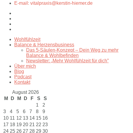
E-mail: vitalpraxis@kerstin-hiemer.de
Wohlfühlzeit
Balance & Herzensbusiness
Das 5-Säulen-Konzept – Dein Weg zu mehr
Balance & Wohlbefinden
Newsletter: „Mehr Wohlfühlzeit für dich”
Über mich
Blog
Podcast
Kontakt
August 2026
M
D
M
D
F
S
S
1
2
3
4
5
6
7
8
9
10
11
12
13
14
15
16
17
18
19
20
21
22
23
24
25
26
27
28
29
30