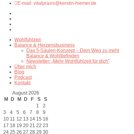
E-mail: vitalpraxis@kerstin-hiemer.de
Wohlfühlzeit
Balance & Herzensbusiness
Das 5-Säulen-Konzept – Dein Weg zu mehr
Balance & Wohlbefinden
Newsletter: „Mehr Wohlfühlzeit für dich”
Über mich
Blog
Podcast
Kontakt
August 2026
M
D
M
D
F
S
S
1
2
3
4
5
6
7
8
9
10
11
12
13
14
15
16
17
18
19
20
21
22
23
24
25
26
27
28
29
30