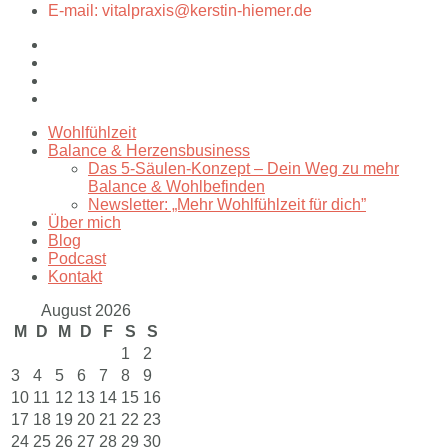
E-mail: vitalpraxis@kerstin-hiemer.de
Wohlfühlzeit
Balance & Herzensbusiness
Das 5-Säulen-Konzept – Dein Weg zu mehr
Balance & Wohlbefinden
Newsletter: „Mehr Wohlfühlzeit für dich”
Über mich
Blog
Podcast
Kontakt
August 2026
M
D
M
D
F
S
S
1
2
3
4
5
6
7
8
9
10
11
12
13
14
15
16
17
18
19
20
21
22
23
24
25
26
27
28
29
30