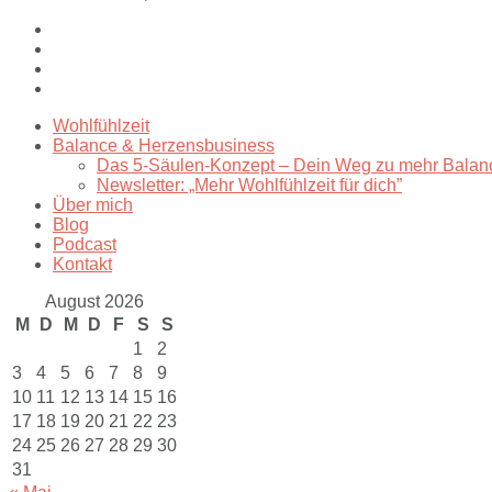
Wohlfühlzeit
Balance & Herzensbusiness
Das 5-Säulen-Konzept – Dein Weg zu mehr Balan
Newsletter: „Mehr Wohlfühlzeit für dich”
Über mich
Blog
Podcast
Kontakt
August 2026
M
D
M
D
F
S
S
1
2
3
4
5
6
7
8
9
10
11
12
13
14
15
16
17
18
19
20
21
22
23
24
25
26
27
28
29
30
31