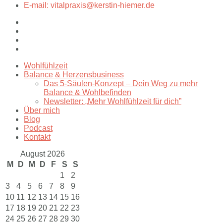
E-mail: vitalpraxis@kerstin-hiemer.de
Wohlfühlzeit
Balance & Herzensbusiness
Das 5-Säulen-Konzept – Dein Weg zu mehr
Balance & Wohlbefinden
Newsletter: „Mehr Wohlfühlzeit für dich”
Über mich
Blog
Podcast
Kontakt
August 2026
M
D
M
D
F
S
S
1
2
3
4
5
6
7
8
9
10
11
12
13
14
15
16
17
18
19
20
21
22
23
24
25
26
27
28
29
30