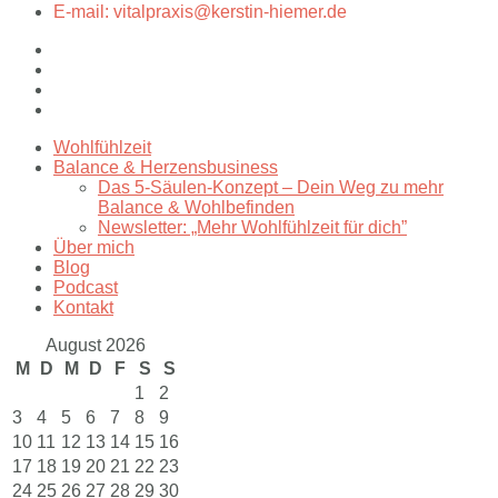
E-mail: vitalpraxis@kerstin-hiemer.de
Wohlfühlzeit
Balance & Herzensbusiness
Das 5-Säulen-Konzept – Dein Weg zu mehr
Balance & Wohlbefinden
Newsletter: „Mehr Wohlfühlzeit für dich”
Über mich
Blog
Podcast
Kontakt
August 2026
M
D
M
D
F
S
S
1
2
3
4
5
6
7
8
9
10
11
12
13
14
15
16
17
18
19
20
21
22
23
24
25
26
27
28
29
30