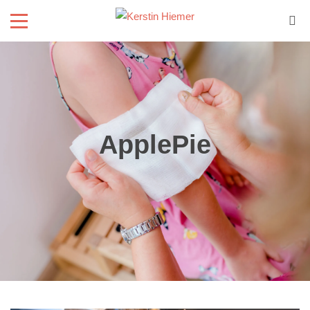
ApplePie
Wohlfühlzeit
/
ApplePie