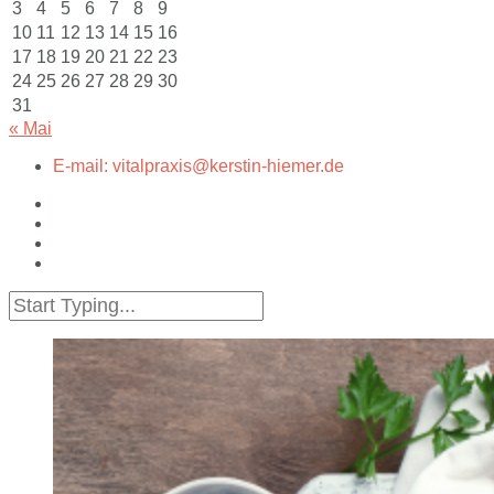
3
4
5
6
7
8
9
10
11
12
13
14
15
16
17
18
19
20
21
22
23
24
25
26
27
28
29
30
31
« Mai
E-mail: vitalpraxis@kerstin-hiemer.de