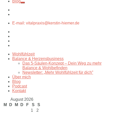
Blog
E-mail: vitalpraxis@kerstin-hiemer.de
Wohlfühlzeit
Balance & Herzensbusiness
Das 5-Säulen-Konzept – Dein Weg zu mehr
Balance & Wohlbefinden
Newsletter: „Mehr Wohlfühlzeit für dich”
Über mich
Blog
Podcast
Kontakt
August 2026
M
D
M
D
F
S
S
1
2