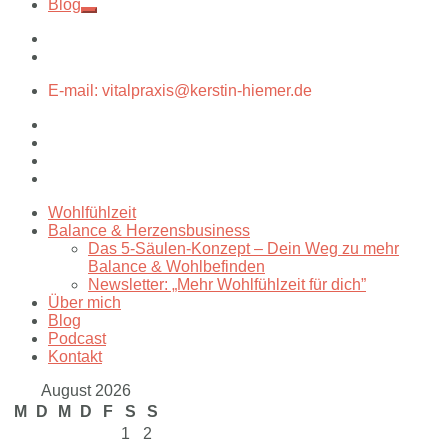
Blog
E-mail: vitalpraxis@kerstin-hiemer.de
Wohlfühlzeit
Balance & Herzensbusiness
Das 5-Säulen-Konzept – Dein Weg zu mehr
Balance & Wohlbefinden
Newsletter: „Mehr Wohlfühlzeit für dich”
Über mich
Blog
Podcast
Kontakt
August 2026
M
D
M
D
F
S
S
1
2