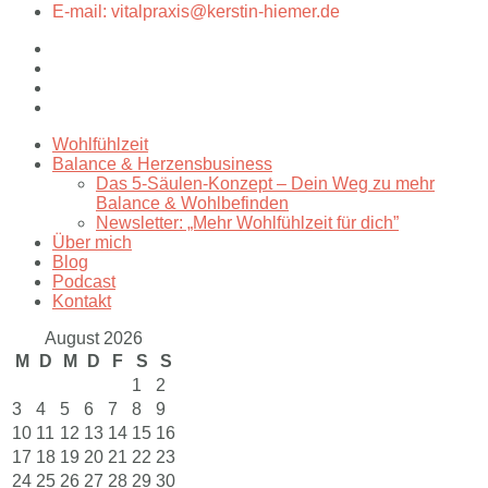
E-mail: vitalpraxis@kerstin-hiemer.de
Wohlfühlzeit
Balance & Herzensbusiness
Das 5-Säulen-Konzept – Dein Weg zu mehr
Balance & Wohlbefinden
Newsletter: „Mehr Wohlfühlzeit für dich”
Über mich
Blog
Podcast
Kontakt
August 2026
M
D
M
D
F
S
S
1
2
3
4
5
6
7
8
9
10
11
12
13
14
15
16
17
18
19
20
21
22
23
24
25
26
27
28
29
30