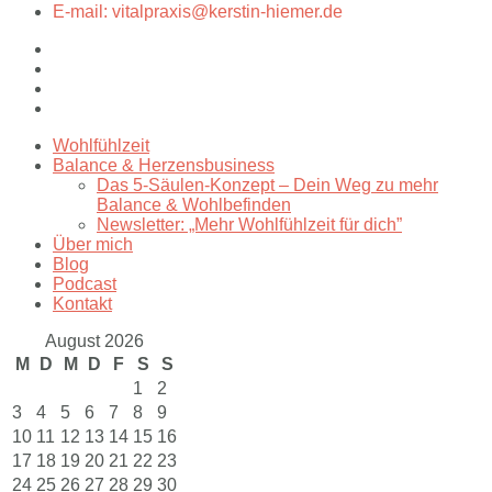
E-mail: vitalpraxis@kerstin-hiemer.de
Wohlfühlzeit
Balance & Herzensbusiness
Das 5-Säulen-Konzept – Dein Weg zu mehr
Balance & Wohlbefinden
Newsletter: „Mehr Wohlfühlzeit für dich”
Über mich
Blog
Podcast
Kontakt
August 2026
M
D
M
D
F
S
S
1
2
3
4
5
6
7
8
9
10
11
12
13
14
15
16
17
18
19
20
21
22
23
24
25
26
27
28
29
30