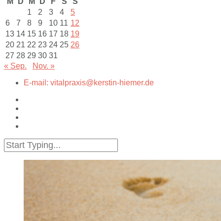
M
D
M
D
F
S
S
1
2
3
4
5
6
7
8
9
10
11
12
13
14
15
16
17
18
19
20
21
22
23
24
25
26
27
28
29
30
31
« Sep.
Nov. »
E-mail: vitalpraxis@kerstin-hiemer.de