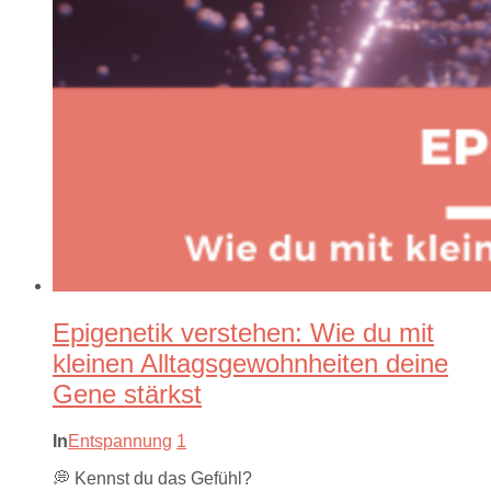
Epigenetik verstehen: Wie du mit
kleinen Alltagsgewohnheiten deine
Gene stärkst
In
Entspannung
1
💭 Kennst du das Gefühl?