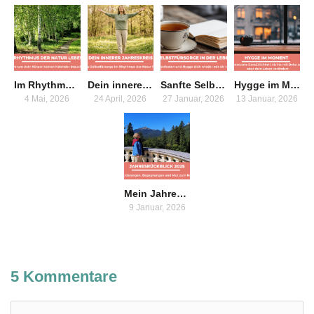
Im Rhythmus der Natur leben – warum dein Körper keinen Kalender braucht
Dein innerer Jahreskreis: Wie du Selbstfürsorge im Rhythmus der Natur findest
Sanfte Selbstfürsorge in der Lebensmitte – wie Basenfasten und Hygge dich wieder mit dir verbinden
Hygge im Moment – Warum bewusste Gemütlichkeit nichts mit Deko zu tun hat, aber dein Leben verändert
4 Mai, 2026
24 April, 2026
27 Januar, 2026
13 Januar, 2026
Mein Jahresrückblick 2025 – ein Jahr der ersten Male, Begegnungen und inneren Klarheit
9 Januar, 2026
5 Kommentare