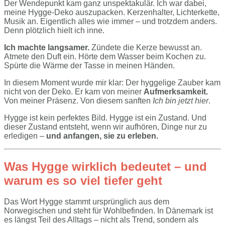
Der Wendepunkt kam ganz unspektakulär. Ich war dabei,
meine Hygge-Deko auszupacken. Kerzenhalter, Lichterkette,
Musik an. Eigentlich alles wie immer – und trotzdem anders.
Denn plötzlich hielt ich inne.
Ich machte langsamer.
Zündete die Kerze bewusst an.
Atmete den Duft ein. Hörte dem Wasser beim Kochen zu.
Spürte die Wärme der Tasse in meinen Händen.
In diesem Moment wurde mir klar: Der hyggelige Zauber kam
nicht von der Deko. Er kam von meiner
Aufmerksamkeit.
Von meiner Präsenz. Von diesem sanften
Ich bin jetzt hier
.
Hygge ist kein perfektes Bild. Hygge ist ein Zustand. Und
dieser Zustand entsteht, wenn wir aufhören, Dinge nur zu
erledigen –
und anfangen, sie zu erleben.
Was Hygge wirklich bedeutet – und
warum es so viel tiefer geht
Das Wort Hygge stammt ursprünglich aus dem
Norwegischen und steht für Wohlbefinden. In Dänemark ist
es längst Teil des Alltags – nicht als Trend, sondern als