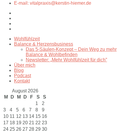
E-mail: vitalpraxis@kerstin-hiemer.de
Wohlfühlzeit
Balance & Herzensbusiness
Das 5-Säulen-Konzept – Dein Weg zu mehr
Balance & Wohlbefinden
Newsletter: „Mehr Wohlfühlzeit für dich”
Über mich
Blog
Podcast
Kontakt
August 2026
M
D
M
D
F
S
S
1
2
3
4
5
6
7
8
9
10
11
12
13
14
15
16
17
18
19
20
21
22
23
24
25
26
27
28
29
30