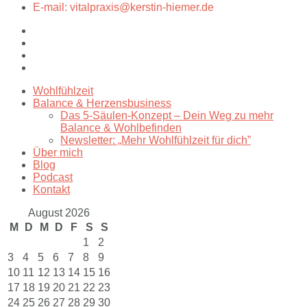
E-mail: vitalpraxis@kerstin-hiemer.de
Wohlfühlzeit
Balance & Herzensbusiness
Das 5-Säulen-Konzept – Dein Weg zu mehr
Balance & Wohlbefinden
Newsletter: „Mehr Wohlfühlzeit für dich”
Über mich
Blog
Podcast
Kontakt
August 2026
M
D
M
D
F
S
S
1
2
3
4
5
6
7
8
9
10
11
12
13
14
15
16
17
18
19
20
21
22
23
24
25
26
27
28
29
30