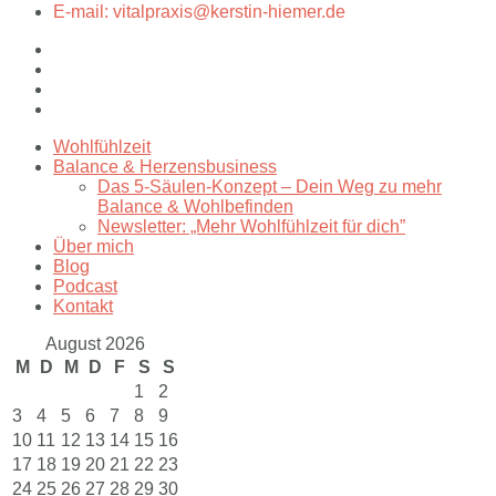
E-mail: vitalpraxis@kerstin-hiemer.de
Wohlfühlzeit
Balance & Herzensbusiness
Das 5-Säulen-Konzept – Dein Weg zu mehr
Balance & Wohlbefinden
Newsletter: „Mehr Wohlfühlzeit für dich”
Über mich
Blog
Podcast
Kontakt
August 2026
M
D
M
D
F
S
S
1
2
3
4
5
6
7
8
9
10
11
12
13
14
15
16
17
18
19
20
21
22
23
24
25
26
27
28
29
30