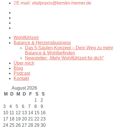
E-mail: vitalpraxis@kerstin-hiemer.de
Wohlfühlzeit
Balance & Herzensbusiness
Das 5-Säulen-Konzept – Dein Weg zu mehr
Balance & Wohlbefinden
Newsletter: „Mehr Wohlfühlzeit für dich”
Über mich
Blog
Podcast
Kontakt
August 2026
M
D
M
D
F
S
S
1
2
3
4
5
6
7
8
9
10
11
12
13
14
15
16
17
18
19
20
21
22
23
24
25
26
27
28
29
30