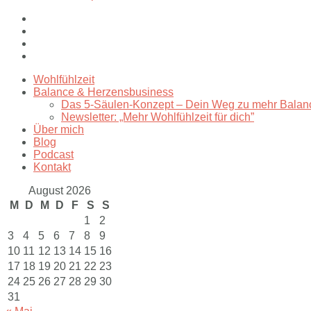
Wohlfühlzeit
Balance & Herzensbusiness
Das 5-Säulen-Konzept – Dein Weg zu mehr Balan
Newsletter: „Mehr Wohlfühlzeit für dich”
Über mich
Blog
Podcast
Kontakt
August 2026
M
D
M
D
F
S
S
1
2
3
4
5
6
7
8
9
10
11
12
13
14
15
16
17
18
19
20
21
22
23
24
25
26
27
28
29
30
31