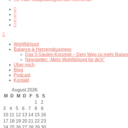
Wohlfühlzeit
Balance & Herzensbusiness
Das 5-Säulen-Konzept – Dein Weg zu mehr Balan
Newsletter: „Mehr Wohlfühlzeit für dich”
Über mich
Blog
Podcast
Kontakt
August 2026
M
D
M
D
F
S
S
1
2
3
4
5
6
7
8
9
10
11
12
13
14
15
16
17
18
19
20
21
22
23
24
25
26
27
28
29
30