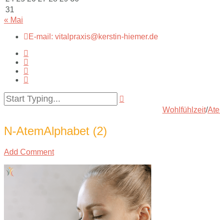
31
« Mai
E-mail: vitalpraxis@kerstin-hiemer.de
Wohlfühlzeit
/
Ate
N-AtemAlphabet (2)
Add Comment