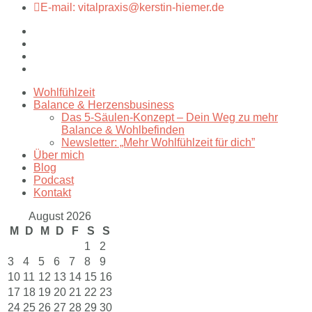
E-mail: vitalpraxis@kerstin-hiemer.de
Wohlfühlzeit
Balance & Herzensbusiness
Das 5-Säulen-Konzept – Dein Weg zu mehr
Balance & Wohlbefinden
Newsletter: „Mehr Wohlfühlzeit für dich”
Über mich
Blog
Podcast
Kontakt
August 2026
M
D
M
D
F
S
S
1
2
3
4
5
6
7
8
9
10
11
12
13
14
15
16
17
18
19
20
21
22
23
24
25
26
27
28
29
30