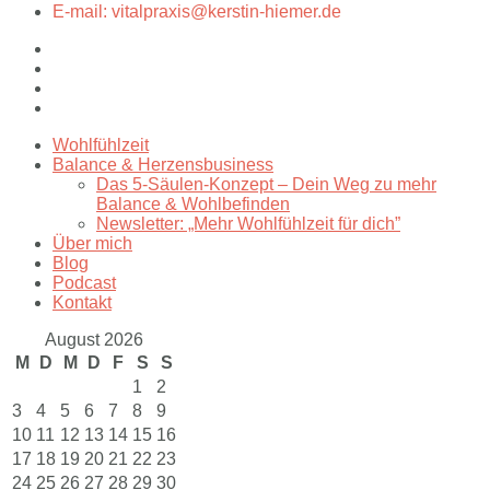
E-mail: vitalpraxis@kerstin-hiemer.de
Wohlfühlzeit
Balance & Herzensbusiness
Das 5-Säulen-Konzept – Dein Weg zu mehr
Balance & Wohlbefinden
Newsletter: „Mehr Wohlfühlzeit für dich”
Über mich
Blog
Podcast
Kontakt
August 2026
M
D
M
D
F
S
S
1
2
3
4
5
6
7
8
9
10
11
12
13
14
15
16
17
18
19
20
21
22
23
24
25
26
27
28
29
30