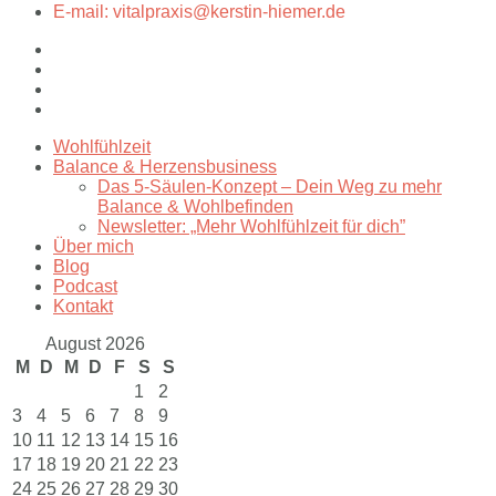
E-mail: vitalpraxis@kerstin-hiemer.de
Wohlfühlzeit
Balance & Herzensbusiness
Das 5-Säulen-Konzept – Dein Weg zu mehr
Balance & Wohlbefinden
Newsletter: „Mehr Wohlfühlzeit für dich”
Über mich
Blog
Podcast
Kontakt
August 2026
M
D
M
D
F
S
S
1
2
3
4
5
6
7
8
9
10
11
12
13
14
15
16
17
18
19
20
21
22
23
24
25
26
27
28
29
30