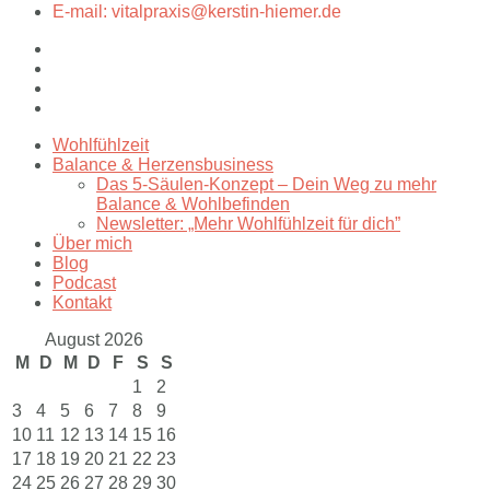
E-mail: vitalpraxis@kerstin-hiemer.de
Wohlfühlzeit
Balance & Herzensbusiness
Das 5-Säulen-Konzept – Dein Weg zu mehr
Balance & Wohlbefinden
Newsletter: „Mehr Wohlfühlzeit für dich”
Über mich
Blog
Podcast
Kontakt
August 2026
M
D
M
D
F
S
S
1
2
3
4
5
6
7
8
9
10
11
12
13
14
15
16
17
18
19
20
21
22
23
24
25
26
27
28
29
30