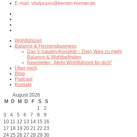
E-mail: vitalpraxis@kerstin-hiemer.de
Wohlfühlzeit
Balance & Herzensbusiness
Das 5-Säulen-Konzept – Dein Weg zu mehr
Balance & Wohlbefinden
Newsletter: „Mehr Wohlfühlzeit für dich”
Über mich
Blog
Podcast
Kontakt
August 2026
M
D
M
D
F
S
S
1
2
3
4
5
6
7
8
9
10
11
12
13
14
15
16
17
18
19
20
21
22
23
24
25
26
27
28
29
30