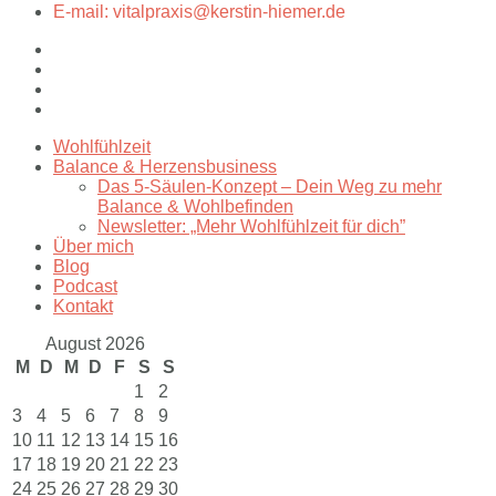
E-mail: vitalpraxis@kerstin-hiemer.de
Wohlfühlzeit
Balance & Herzensbusiness
Das 5-Säulen-Konzept – Dein Weg zu mehr
Balance & Wohlbefinden
Newsletter: „Mehr Wohlfühlzeit für dich”
Über mich
Blog
Podcast
Kontakt
August 2026
M
D
M
D
F
S
S
1
2
3
4
5
6
7
8
9
10
11
12
13
14
15
16
17
18
19
20
21
22
23
24
25
26
27
28
29
30