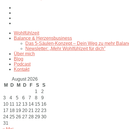
Wohlfühlzeit
Balance & Herzensbusiness
Das 5-Säulen-Konzept – Dein Weg zu mehr Balan
Newsletter: „Mehr Wohlfühlzeit für dich”
Über mich
Blog
Podcast
Kontakt
August 2026
M
D
M
D
F
S
S
1
2
3
4
5
6
7
8
9
10
11
12
13
14
15
16
17
18
19
20
21
22
23
24
25
26
27
28
29
30
31