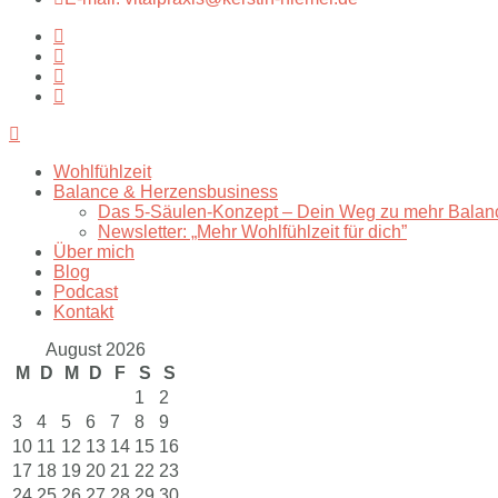
Wohlfühlzeit
Balance & Herzensbusiness
Das 5-Säulen-Konzept – Dein Weg zu mehr Balan
Newsletter: „Mehr Wohlfühlzeit für dich”
Über mich
Blog
Podcast
Kontakt
August 2026
M
D
M
D
F
S
S
1
2
3
4
5
6
7
8
9
10
11
12
13
14
15
16
17
18
19
20
21
22
23
24
25
26
27
28
29
30