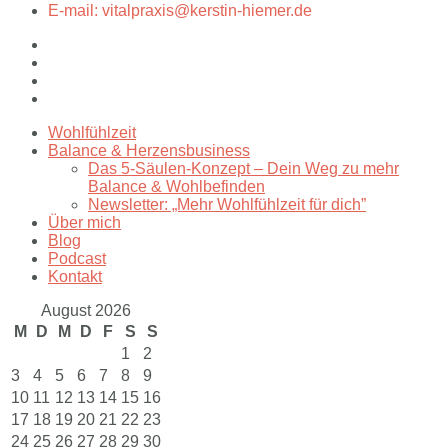
E-mail: vitalpraxis@kerstin-hiemer.de
Wohlfühlzeit
Balance & Herzensbusiness
Das 5-Säulen-Konzept – Dein Weg zu mehr
Balance & Wohlbefinden
Newsletter: „Mehr Wohlfühlzeit für dich”
Über mich
Blog
Podcast
Kontakt
August 2026
M
D
M
D
F
S
S
1
2
3
4
5
6
7
8
9
10
11
12
13
14
15
16
17
18
19
20
21
22
23
24
25
26
27
28
29
30