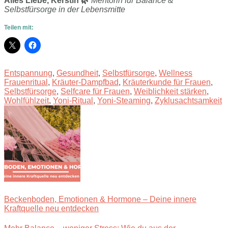
Alles Liebe, Kerstin 🌿
Mentorin für Balance &
Selbstfürsorge in der Lebensmitte
Teilen mit:
Entspannung
,
Gesundheit
,
Selbstfürsorge
,
Wellness
Frauenritual
,
Kräuter-Dampfbad
,
Kräuterkunde für Frauen
,
Selbstfürsorge
,
Selfcare für Frauen
,
Weiblichkeit stärken
,
Wohlfühlzeit
,
Yoni-Ritual
,
Yoni-Steaming
,
Zyklusachtsamkeit
Beckenboden, Emotionen & Hormone – Deine innere
Kraftquelle neu entdecken