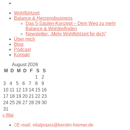
Wohlfühlzeit
Balance & Herzensbusiness
Das 5-Säulen-Konzept – Dein Weg zu mehr
Balance & Wohlbefinden
Newsletter: „Mehr Wohlfühlzeit für dich”
Über mich
Blog
Podcast
Kontakt
August 2026
M
D
M
D
F
S
S
1
2
3
4
5
6
7
8
9
10
11
12
13
14
15
16
17
18
19
20
21
22
23
24
25
26
27
28
29
30
31
« Mai
E-mail: vitalpraxis@kerstin-hiemer.de