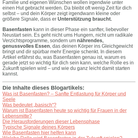
Familie und eigenen Wünschen wollen irgendwie unter
einen Hut gebracht werden. Da bleibt oft wenig Zeit für dich
selbst – und dein Körper zeigt irgendwann kleine oder
größere Signale, dass er
Unterstützung braucht.
Basenfasten
kann in dieser Phase ein sanfter, liebevoller
Neustart sein. Es geht nicht ums Hungern, nicht um radikale
Verzichtsprogramme, sondern um
nährendes,
genussvolles Essen
, das deinen Körper ins Gleichgewicht
bringt und dir spürbar mehr Energie schenkt. In diesem
Artikel erfährst du, was Basenfasten genau ist, warum es
gerade jetzt so wichtig für dich sein kann, welche Rolle es in
Zukunft spielen wird – und wie du ganz leicht damit starten
kannst.
Die Inhalte dieses Blogartikels:
Was ist Basenfasten? – Sanfte Entlastung für Körper und
Seele
Was bedeutet „basisch“?
Warum ist Basenfasten heute so wichtig für Frauen in der
Lebensmitte?
Die Herausforderungen dieser Lebensphase
Typische Signale deines Körpers
Wie Basenfasten hier helfen kann