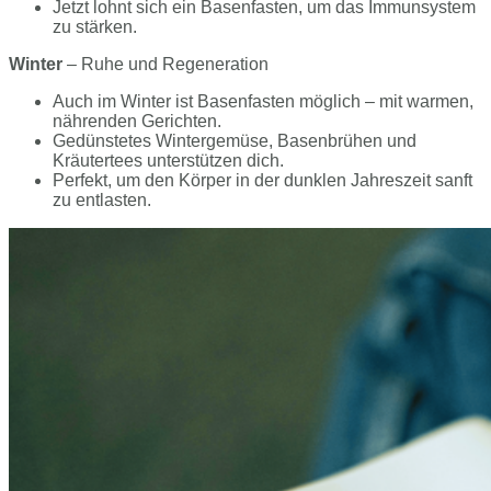
Jetzt lohnt sich ein Basenfasten, um das Immunsystem
zu stärken.
Winter
– Ruhe und Regeneration
Auch im Winter ist Basenfasten möglich – mit warmen,
nährenden Gerichten.
Gedünstetes Wintergemüse, Basenbrühen und
Kräutertees unterstützen dich.
Perfekt, um den Körper in der dunklen Jahreszeit sanft
zu entlasten.