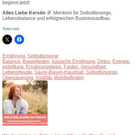
beginnt jetzt!
Alles Liebe Kerstin
Mentorin für Selbstfürsorge,
Lebensbalance und erfolgreichen Businessaufbau
Teilen mit:
Ernährung
,
Selbstfürsorge
Balance
,
Basenfasten
,
basische Ernährung
,
Detox
,
Energie
,
entgiftung
,
Ernährungstipps
,
Fasten
,
Gesundheit
,
Lebensfreude
,
Säure-Basen-Haushalt
,
Selbstfürsorge
,
Übersäuerung
,
Vitalität
,
Wohlbefinden