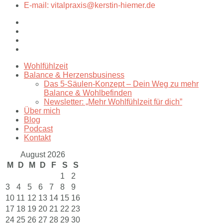
E-mail: vitalpraxis@kerstin-hiemer.de
Wohlfühlzeit
Balance & Herzensbusiness
Das 5-Säulen-Konzept – Dein Weg zu mehr
Balance & Wohlbefinden
Newsletter: „Mehr Wohlfühlzeit für dich”
Über mich
Blog
Podcast
Kontakt
August 2026
M
D
M
D
F
S
S
1
2
3
4
5
6
7
8
9
10
11
12
13
14
15
16
17
18
19
20
21
22
23
24
25
26
27
28
29
30