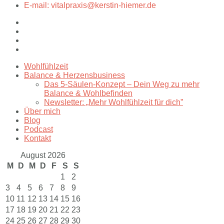
E-mail: vitalpraxis@kerstin-hiemer.de
Wohlfühlzeit
Balance & Herzensbusiness
Das 5-Säulen-Konzept – Dein Weg zu mehr
Balance & Wohlbefinden
Newsletter: „Mehr Wohlfühlzeit für dich”
Über mich
Blog
Podcast
Kontakt
August 2026
M
D
M
D
F
S
S
1
2
3
4
5
6
7
8
9
10
11
12
13
14
15
16
17
18
19
20
21
22
23
24
25
26
27
28
29
30