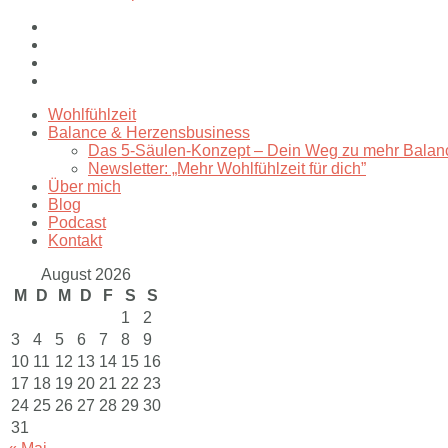
Wohlfühlzeit
Balance & Herzensbusiness
Das 5-Säulen-Konzept – Dein Weg zu mehr Balan
Newsletter: „Mehr Wohlfühlzeit für dich”
Über mich
Blog
Podcast
Kontakt
August 2026
M
D
M
D
F
S
S
1
2
3
4
5
6
7
8
9
10
11
12
13
14
15
16
17
18
19
20
21
22
23
24
25
26
27
28
29
30
31