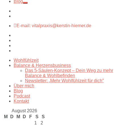
Blog
E-mail: vitalpraxis@kerstin-hiemer.de
Wohlfühlzeit
Balance & Herzensbusiness
Das 5-Säulen-Konzept – Dein Weg zu mehr
Balance & Wohlbefinden
Newsletter: „Mehr Wohlfühlzeit für dich”
Über mich
Blog
Podcast
Kontakt
August 2026
M
D
M
D
F
S
S
1
2