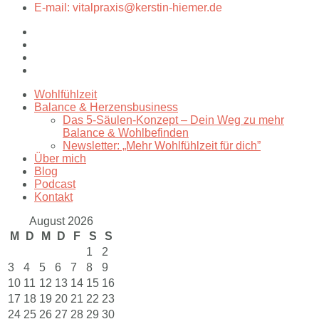
E-mail: vitalpraxis@kerstin-hiemer.de
Wohlfühlzeit
Balance & Herzensbusiness
Das 5-Säulen-Konzept – Dein Weg zu mehr
Balance & Wohlbefinden
Newsletter: „Mehr Wohlfühlzeit für dich”
Über mich
Blog
Podcast
Kontakt
August 2026
M
D
M
D
F
S
S
1
2
3
4
5
6
7
8
9
10
11
12
13
14
15
16
17
18
19
20
21
22
23
24
25
26
27
28
29
30