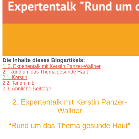
Die Inhalte dieses Blogartikels:
1.
2. Expertentalk mit Kerstin Panzer-Wallner
2.
“Rund um das Thema gesunde Haut”
2.1.
Kerstin
2.2.
Teilen mit:
2.3.
Ähnliche Beiträge
2. Expertentalk mit Kerstin Panzer-
Wallner
“Rund um das Thema gesunde Haut”