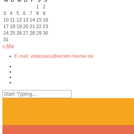
M
D
M
D
F
S
S
1
2
3
4
5
6
7
8
9
10
11
12
13
14
15
16
17
18
19
20
21
22
23
24
25
26
27
28
29
30
31
« Mai
E-mail: vitalpraxis@kerstin-hiemer.de