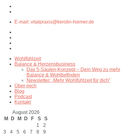
E-mail: vitalpraxis@kerstin-hiemer.de
Wohlfühlzeit
Balance & Herzensbusiness
Das 5-Säulen-Konzept – Dein Weg zu mehr
Balance & Wohlbefinden
Newsletter: „Mehr Wohlfühlzeit für dich”
Über mich
Blog
Podcast
Kontakt
August 2026
M
D
M
D
F
S
S
1
2
3
4
5
6
7
8
9