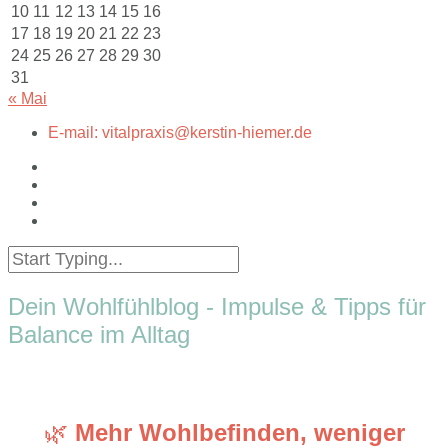
10
11
12
13
14
15
16
17
18
19
20
21
22
23
24
25
26
27
28
29
30
31
« Mai
E-mail: vitalpraxis@kerstin-hiemer.de
Dein Wohlfühlblog - Impulse & Tipps für
Balance im Alltag
🌿
Mehr Wohlbefinden, weniger