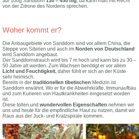
auf 100g Sanddorn
130 – 450 mg
, da kann man mit Recht
von der Zitrone des Nordens sprechen.
Woher kommt er?
Die Anbaugebiete von Sanddorn sind vor allem China, die
Steppe von Sibirien und auch im
Norden von Deutschland
wird Sanddorn angebaut.
Der Sanddornstrauch wird bis 7 m hoch und kann bis zu 30 –
50 Jahre alt werden. Zum Wachsen benötigt er vor allem
Licht und Feuchtigkeit,
daher fühlt er sich an der Küste
sehr heimisch.
Bereits in der
traditionellen tibetischen
Medizin ist
Sanddorn erwähnt. Wo er für die Abwehrkräfte, Immunaufbau
und zum Kurieren von Hautkrankheiten eingesetzt worden
ist.
Diese tollen und
wundervollen Eigenschaften
nehmen wir
uns und heute für die empfindliche Haut zu nutzen, damit wir
Raus aus der Juck- und Kratzspirale kommen.