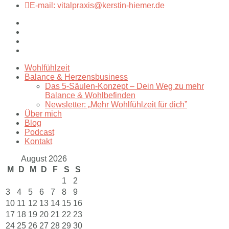
E-mail: vitalpraxis@kerstin-hiemer.de
Wohlfühlzeit
Balance & Herzensbusiness
Das 5-Säulen-Konzept – Dein Weg zu mehr
Balance & Wohlbefinden
Newsletter: „Mehr Wohlfühlzeit für dich”
Über mich
Blog
Podcast
Kontakt
August 2026
M
D
M
D
F
S
S
1
2
3
4
5
6
7
8
9
10
11
12
13
14
15
16
17
18
19
20
21
22
23
24
25
26
27
28
29
30