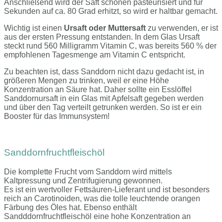
Anschließend wird der Saft schonen pasteurisiert und für
Sekunden auf ca. 80 Grad erhitzt, so wird er haltbar gemacht.
Wichtig ist einen
Ursaft oder Muttersaft
zu verwenden, er ist
aus der ersten Pressung entstanden. In dem Glas Ursaft
steckt rund 560 Milligramm Vitamin C, was bereits 560 % der
empfohlenen Tagesmenge am Vitamin C entspricht.
Zu beachten ist, dass Sanddorn nicht dazu gedacht ist, in
größeren Mengen zu trinken, weil er eine Höhe
Konzentration an Säure hat. Daher sollte ein Esslöffel
Sanddornursaft in ein Glas mit Apfelsaft gegeben werden
und über den Tag verteilt getrunken werden. So ist er ein
Booster für das Immunsystem!
Sanddornfruchtfleischöl
Die komplette Frucht vom Sanddorn wird mittels
Kaltpressung und Zentrifugierung gewonnen.
Es ist ein wertvoller Fettsäuren-Lieferant und ist besonders
reich an Carotinoiden, was die tolle leuchtende orangen
Färbung des Öles hat. Ebenso enthält
Sandddornfruchtfleischöl eine hohe Konzentration an