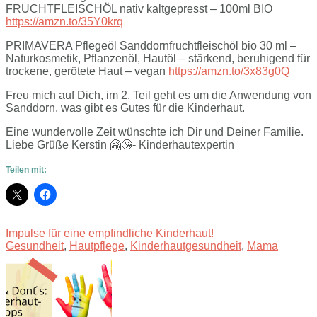
FRUCHTFLEISCHÖL nativ kaltgepresst – 100ml BIO
https://amzn.to/35Y0krq
PRIMAVERA Pflegeöl Sanddornfruchtfleischöl bio 30 ml –
Naturkosmetik, Pflanzenöl, Hautöl – stärkend, beruhigend für
trockene, gerötete Haut – vegan
https://amzn.to/3x83g0Q
Freu mich auf Dich, im 2. Teil geht es um die Anwendung von
Sanddorn, was gibt es Gutes für die Kinderhaut.
Eine wundervolle Zeit wünschte ich Dir und Deiner Familie.
Liebe Grüße Kerstin 🤗😘- Kinderhautexpertin
Teilen mit:
Impulse für eine empfindliche Kinderhaut!
Gesundheit
,
Hautpflege
,
Kinderhautgesundheit
,
Mama