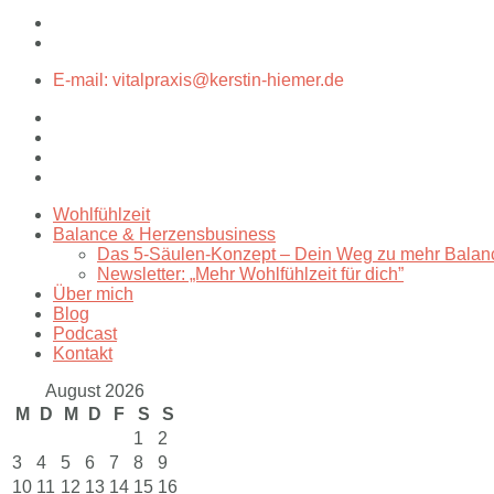
E-mail: vitalpraxis@kerstin-hiemer.de
Wohlfühlzeit
Balance & Herzensbusiness
Das 5-Säulen-Konzept – Dein Weg zu mehr Balan
Newsletter: „Mehr Wohlfühlzeit für dich”
Über mich
Blog
Podcast
Kontakt
August 2026
M
D
M
D
F
S
S
1
2
3
4
5
6
7
8
9
10
11
12
13
14
15
16