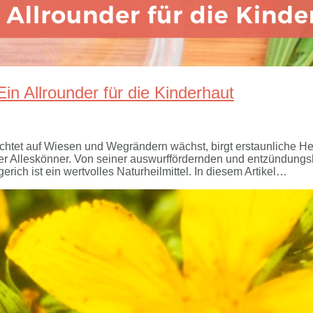
n Allrounder für die Kinderhaut
chtet auf Wiesen und Wegrändern wächst, birgt erstaunliche Heil
hrer Alleskönner. Von seiner auswurffördernden und entzündung
rich ist ein wertvolles Naturheilmittel. In diesem Artikel…