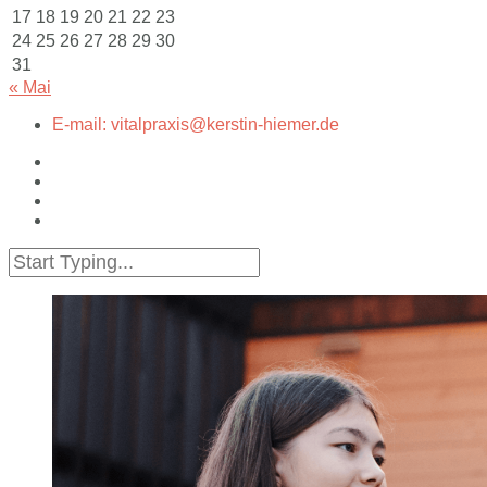
17
18
19
20
21
22
23
24
25
26
27
28
29
30
31
« Mai
E-mail: vitalpraxis@kerstin-hiemer.de