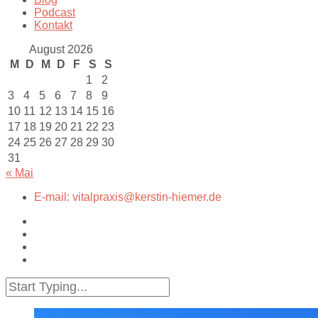
Podcast
Kontakt
August 2026
M
D
M
D
F
S
S
1
2
3
4
5
6
7
8
9
10
11
12
13
14
15
16
17
18
19
20
21
22
23
24
25
26
27
28
29
30
31
« Mai
E-mail: vitalpraxis@kerstin-hiemer.de