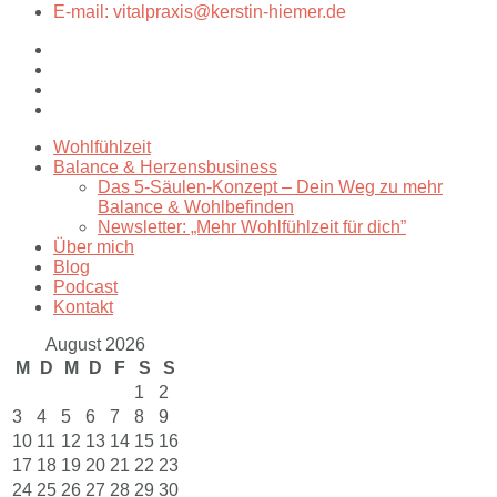
E-mail: vitalpraxis@kerstin-hiemer.de
Wohlfühlzeit
Balance & Herzensbusiness
Das 5-Säulen-Konzept – Dein Weg zu mehr
Balance & Wohlbefinden
Newsletter: „Mehr Wohlfühlzeit für dich”
Über mich
Blog
Podcast
Kontakt
August 2026
M
D
M
D
F
S
S
1
2
3
4
5
6
7
8
9
10
11
12
13
14
15
16
17
18
19
20
21
22
23
24
25
26
27
28
29
30